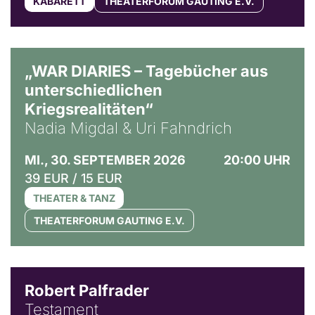
KABARETT
THEATERFORUM GAUTING E.V.
© Ralf Puder
„WAR DIARIES – Tagebücher aus
unterschiedlichen
Kriegsrealitäten“
Nadia Migdal & Uri Fahndrich
MI., 30. SEPTEMBER 2026
20:00 UHR
39 EUR / 15 EUR
THEATER & TANZ
THEATERFORUM GAUTING E.V.
Robert Palfrader
Testament