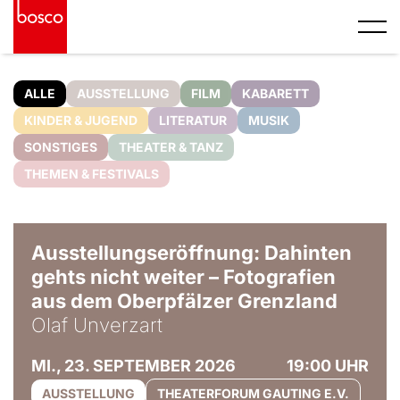
ALLE
AUSSTELLUNG
FILM
KABARETT
KINDER & JUGEND
LITERATUR
MUSIK
SONSTIGES
THEATER & TANZ
THEMEN & FESTIVALS
© Olaf Unverzart
Ausstellungseröffnung: Dahinten
gehts nicht weiter – Fotografien
aus dem Oberpfälzer Grenzland
Olaf Unverzart
MI., 23. SEPTEMBER 2026
19:00 UHR
AUSSTELLUNG
THEATERFORUM GAUTING E.V.