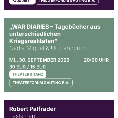
KABARETT
THEATERFORUM GAUTING E.V.
© Ralf Puder
„WAR DIARIES – Tagebücher aus
unterschiedlichen
Kriegsrealitäten“
Nadia Migdal & Uri Fahndrich
MI., 30. SEPTEMBER 2026
20:00 UHR
39 EUR / 15 EUR
THEATER & TANZ
THEATERFORUM GAUTING E.V.
Robert Palfrader
Testament