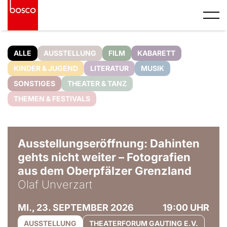
ALLE
AUSSTELLUNG
FILM
KABARETT
KINDER & JUGEND
LITERATUR
MUSIK
SONSTIGES
THEATER & TANZ
THEMEN & FESTIVALS
© Olaf Unverzart
Ausstellungseröffnung: Dahinten
gehts nicht weiter – Fotografien
aus dem Oberpfälzer Grenzland
Olaf Unverzart
MI., 23. SEPTEMBER 2026
19:00 UHR
AUSSTELLUNG
THEATERFORUM GAUTING E.V.