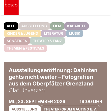
ALLE
AUSSTELLUNG
FILM
KABARETT
KINDER & JUGEND
LITERATUR
MUSIK
SONSTIGES
THEATER & TANZ
THEMEN & FESTIVALS
© Olaf Unverzart
Ausstellungseröffnung: Dahinten
gehts nicht weiter – Fotografien
aus dem Oberpfälzer Grenzland
Olaf Unverzart
MI., 23. SEPTEMBER 2026
19:00 UHR
AUSSTELLUNG
THEATERFORUM GAUTING E.V.