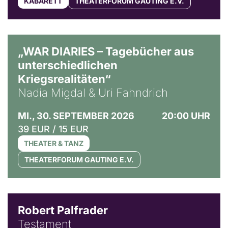
KABARETT
THEATERFORUM GAUTING E.V.
© Ralf Puder
„WAR DIARIES – Tagebücher aus
unterschiedlichen
Kriegsrealitäten“
Nadia Migdal & Uri Fahndrich
MI., 30. SEPTEMBER 2026
20:00 UHR
39 EUR / 15 EUR
THEATER & TANZ
THEATERFORUM GAUTING E.V.
Robert Palfrader
Testament