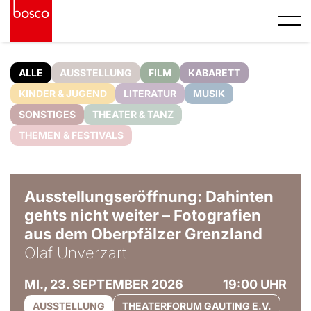
ALLE
AUSSTELLUNG
FILM
KABARETT
KINDER & JUGEND
LITERATUR
MUSIK
SONSTIGES
THEATER & TANZ
THEMEN & FESTIVALS
© Olaf Unverzart
Ausstellungseröffnung: Dahinten
gehts nicht weiter – Fotografien
aus dem Oberpfälzer Grenzland
Olaf Unverzart
MI., 23. SEPTEMBER 2026
19:00 UHR
AUSSTELLUNG
THEATERFORUM GAUTING E.V.