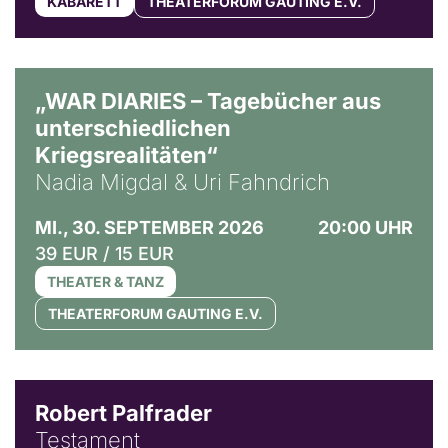
KABARETT
THEATERFORUM GAUTING E.V.
© Ralf Puder
„WAR DIARIES – Tagebücher aus
unterschiedlichen
Kriegsrealitäten“
Nadia Migdal & Uri Fahndrich
MI., 30. SEPTEMBER 2026
20:00 UHR
39 EUR / 15 EUR
THEATER & TANZ
THEATERFORUM GAUTING E.V.
Robert Palfrader
Testament