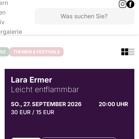
ern
en
iv
ergalerie
ANZ
THEMEN & FESTIVALS
© Marvin Ruppert
Lara Ermer
Leicht entflammbar
SO., 27. SEPTEMBER 2026
20:00 UHR
30 EUR / 15 EUR