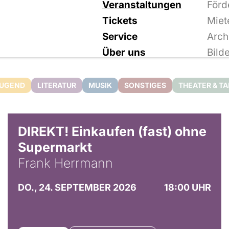
Veranstaltungen
Förd
Tickets
Miet
Service
Arch
Über uns
Bild
JUGEND
LITERATUR
MUSIK
SONSTIGES
THEATER & T
DIREKT! Einkaufen (fast) ohne
Supermarkt
Frank Herrmann
DO., 24. SEPTEMBER 2026
18:00 UHR