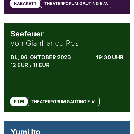
KABARETT
THEATERFORUM GAUTING E.V.
© Weltkino Filmverleih GmbH
Seefeuer
von Gianfranco Rosi
DI., 06. OKTOBER 2026
19:30 UHR
12 EUR / 11 EUR
FILM
THEATERFORUM GAUTING E.V.
© Maria Jarzyna
Yumi Ito