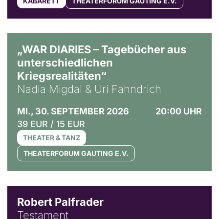
KABARETT
THEATERFORUM GAUTING E.V.
© Ralf Puder
„WAR DIARIES – Tagebücher aus
unterschiedlichen
Kriegsrealitäten“
Nadia Migdal & Uri Fahndrich
MI., 30. SEPTEMBER 2026
20:00 UHR
39 EUR / 15 EUR
THEATER & TANZ
THEATERFORUM GAUTING E.V.
Robert Palfrader
Testament