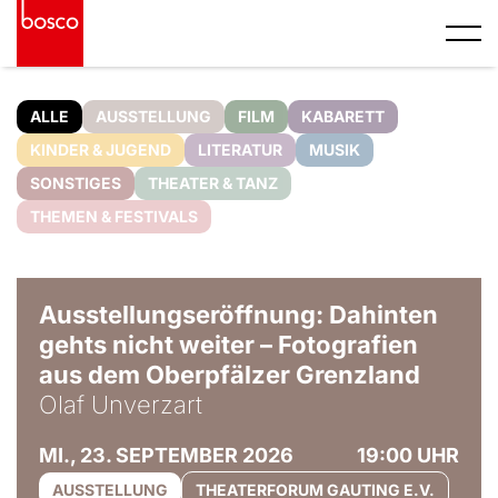
ALLE
AUSSTELLUNG
FILM
KABARETT
KINDER & JUGEND
LITERATUR
MUSIK
SONSTIGES
THEATER & TANZ
THEMEN & FESTIVALS
© Olaf Unverzart
Ausstellungseröffnung: Dahinten
gehts nicht weiter – Fotografien
aus dem Oberpfälzer Grenzland
Olaf Unverzart
MI., 23. SEPTEMBER 2026
19:00 UHR
AUSSTELLUNG
THEATERFORUM GAUTING E.V.