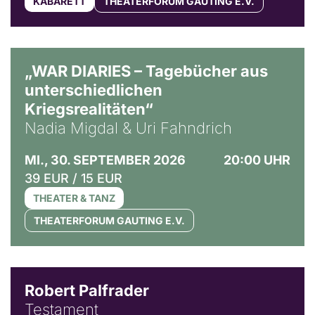
KABARETT
THEATERFORUM GAUTING E.V.
© Ralf Puder
„WAR DIARIES – Tagebücher aus
unterschiedlichen
Kriegsrealitäten“
Nadia Migdal & Uri Fahndrich
MI., 30. SEPTEMBER 2026
20:00 UHR
39 EUR / 15 EUR
THEATER & TANZ
THEATERFORUM GAUTING E.V.
Robert Palfrader
Testament