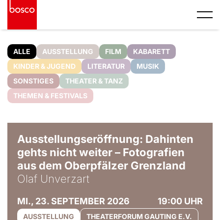
ALLE
AUSSTELLUNG
FILM
KABARETT
KINDER & JUGEND
LITERATUR
MUSIK
SONSTIGES
THEATER & TANZ
THEMEN & FESTIVALS
© Olaf Unverzart
Ausstellungseröffnung: Dahinten
gehts nicht weiter – Fotografien
aus dem Oberpfälzer Grenzland
Olaf Unverzart
MI., 23. SEPTEMBER 2026
19:00 UHR
AUSSTELLUNG
THEATERFORUM GAUTING E.V.