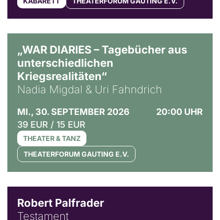
KABARETT
THEATERFORUM GAUTING E.V.
© Ralf Puder
„WAR DIARIES – Tagebücher aus
unterschiedlichen
Kriegsrealitäten“
Nadia Migdal & Uri Fahndrich
MI., 30. SEPTEMBER 2026
20:00 UHR
39 EUR / 15 EUR
THEATER & TANZ
THEATERFORUM GAUTING E.V.
Robert Palfrader
Testament