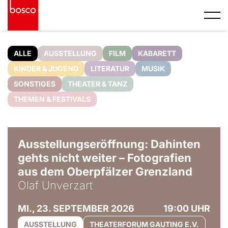
ALLE
AUSSTELLUNG
FILM
KABARETT
KINDER & JUGEND
LITERATUR
MUSIK
SONSTIGES
THEATER & TANZ
THEMEN & FESTIVALS
© Olaf Unverzart
Ausstellungseröffnung: Dahinten
gehts nicht weiter – Fotografien
aus dem Oberpfälzer Grenzland
Olaf Unverzart
MI., 23. SEPTEMBER 2026
19:00 UHR
AUSSTELLUNG
THEATERFORUM GAUTING E.V.