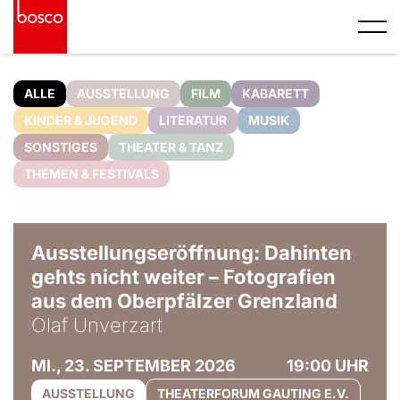
ALLE
AUSSTELLUNG
FILM
KABARETT
KINDER & JUGEND
LITERATUR
MUSIK
SONSTIGES
THEATER & TANZ
THEMEN & FESTIVALS
© Olaf Unverzart
Ausstellungseröffnung: Dahinten
gehts nicht weiter – Fotografien
aus dem Oberpfälzer Grenzland
Olaf Unverzart
MI., 23. SEPTEMBER 2026
19:00 UHR
AUSSTELLUNG
THEATERFORUM GAUTING E.V.