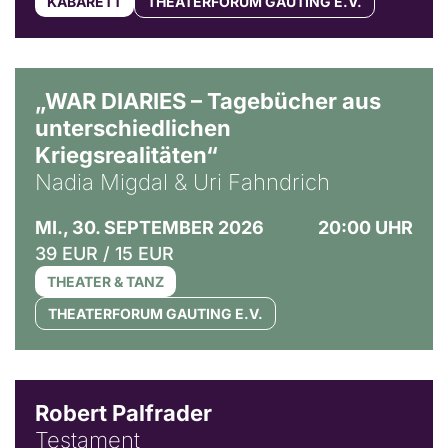
KABARETT
THEATERFORUM GAUTING E.V.
© Ralf Puder
„WAR DIARIES – Tagebücher aus
unterschiedlichen
Kriegsrealitäten“
Nadia Migdal & Uri Fahndrich
MI., 30. SEPTEMBER 2026
20:00 UHR
39 EUR / 15 EUR
THEATER & TANZ
THEATERFORUM GAUTING E.V.
Robert Palfrader
Testament