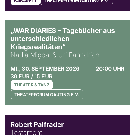
KABARETT
THEATERFORUM GAUTING E.V.
© Ralf Puder
„WAR DIARIES – Tagebücher aus
unterschiedlichen
Kriegsrealitäten“
Nadia Migdal & Uri Fahndrich
MI., 30. SEPTEMBER 2026
20:00 UHR
39 EUR / 15 EUR
THEATER & TANZ
THEATERFORUM GAUTING E.V.
Robert Palfrader
Testament