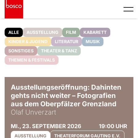
ALLE
AUSSTELLUNG
FILM
KABARETT
KINDER & JUGEND
LITERATUR
MUSIK
SONSTIGES
THEATER & TANZ
THEMEN & FESTIVALS
© Olaf Unverzart
Ausstellungseröffnung: Dahinten
gehts nicht weiter – Fotografien
aus dem Oberpfälzer Grenzland
Olaf Unverzart
MI., 23. SEPTEMBER 2026
19:00 UHR
AUSSTELLUNG
THEATERFORUM GAUTING E.V.