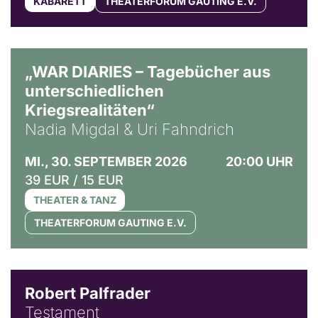
KABARETT
THEATERFORUM GAUTING E.V.
© Ralf Puder
„WAR DIARIES – Tagebücher aus
unterschiedlichen
Kriegsrealitäten“
Nadia Migdal & Uri Fahndrich
MI., 30. SEPTEMBER 2026
20:00 UHR
39 EUR / 15 EUR
THEATER & TANZ
THEATERFORUM GAUTING E.V.
Robert Palfrader
Testament