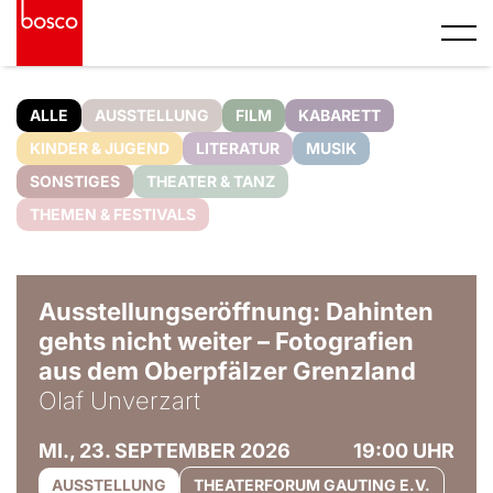
ALLE
AUSSTELLUNG
FILM
KABARETT
KINDER & JUGEND
LITERATUR
MUSIK
SONSTIGES
THEATER & TANZ
THEMEN & FESTIVALS
© Olaf Unverzart
Ausstellungseröffnung: Dahinten
gehts nicht weiter – Fotografien
aus dem Oberpfälzer Grenzland
Olaf Unverzart
MI., 23. SEPTEMBER 2026
19:00 UHR
AUSSTELLUNG
THEATERFORUM GAUTING E.V.