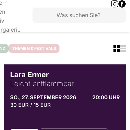
ern
en
iv
ergalerie
ANZ
THEMEN & FESTIVALS
© Marvin Ruppert
Lara Ermer
Leicht entflammbar
SO., 27. SEPTEMBER 2026
20:00 UHR
30 EUR / 15 EUR