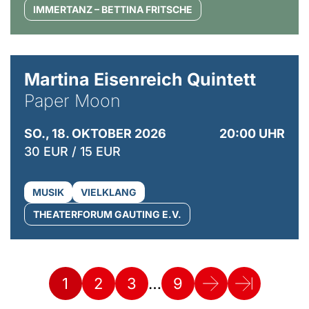
IMMERTANZ – BETTINA FRITSCHE
© Mike Meyer
Martina Eisenreich Quintett
Paper Moon
SO., 18. OKTOBER 2026
20:00 UHR
30 EUR / 15 EUR
MUSIK
VIELKLANG
THEATERFORUM GAUTING E.V.
…
1
2
3
9