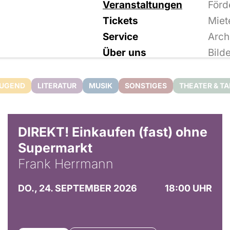
Veranstaltungen
Förd
Tickets
Miet
Service
Arch
Über uns
Bild
JUGEND
LITERATUR
MUSIK
SONSTIGES
THEATER & T
DIREKT! Einkaufen (fast) ohne
Supermarkt
Frank Herrmann
DO., 24. SEPTEMBER 2026
18:00 UHR