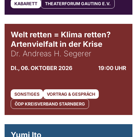
KABARETT
THEATERFORUM GAUTING E.V.
Welt retten = Klima retten?
Artenvielfalt in der Krise
Dr. Andreas H. Segerer
DI., 06. OKTOBER 2026
19:00 UHR
SONSTIGES
VORTRAG & GESPRÄCH
ÖDP KREISVERBAND STARNBERG
© Maria Jarzyna
Yumi Ito