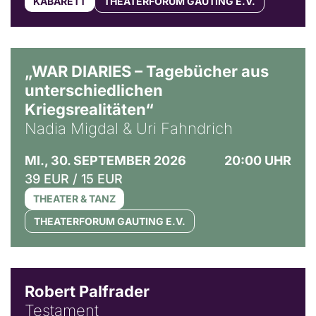
KABARETT
THEATERFORUM GAUTING E.V.
© Ralf Puder
„WAR DIARIES – Tagebücher aus
unterschiedlichen
Kriegsrealitäten“
Nadia Migdal & Uri Fahndrich
MI., 30. SEPTEMBER 2026
20:00 UHR
39 EUR / 15 EUR
THEATER & TANZ
THEATERFORUM GAUTING E.V.
Robert Palfrader
Testament