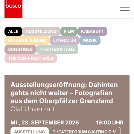
ALLE
AUSSTELLUNG
FILM
KABARETT
KINDER & JUGEND
LITERATUR
MUSIK
SONSTIGES
THEATER & TANZ
THEMEN & FESTIVALS
© Olaf Unverzart
Ausstellungseröffnung: Dahinten
gehts nicht weiter – Fotografien
aus dem Oberpfälzer Grenzland
Olaf Unverzart
MI., 23. SEPTEMBER 2026
19:00 UHR
AUSSTELLUNG
THEATERFORUM GAUTING E.V.