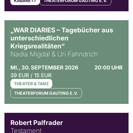
KABARETT
THEATERFORUM GAUTING E.V.
© Ralf Puder
„WAR DIARIES – Tagebücher aus
unterschiedlichen
Kriegsrealitäten“
Nadia Migdal & Uri Fahndrich
MI., 30. SEPTEMBER 2026
20:00 UHR
39 EUR / 15 EUR
THEATER & TANZ
THEATERFORUM GAUTING E.V.
Robert Palfrader
Testament