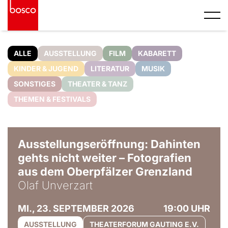
ALLE
AUSSTELLUNG
FILM
KABARETT
KINDER & JUGEND
LITERATUR
MUSIK
SONSTIGES
THEATER & TANZ
THEMEN & FESTIVALS
© Olaf Unverzart
Ausstellungseröffnung: Dahinten
gehts nicht weiter – Fotografien
aus dem Oberpfälzer Grenzland
Olaf Unverzart
MI., 23. SEPTEMBER 2026
19:00 UHR
AUSSTELLUNG
THEATERFORUM GAUTING E.V.