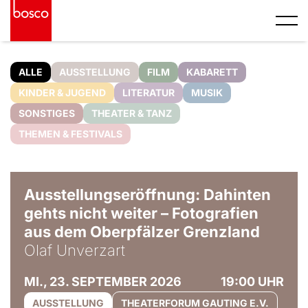
ALLE
AUSSTELLUNG
FILM
KABARETT
KINDER & JUGEND
LITERATUR
MUSIK
SONSTIGES
THEATER & TANZ
THEMEN & FESTIVALS
© Olaf Unverzart
Ausstellungseröffnung: Dahinten
gehts nicht weiter – Fotografien
aus dem Oberpfälzer Grenzland
Olaf Unverzart
MI., 23. SEPTEMBER 2026
19:00 UHR
AUSSTELLUNG
THEATERFORUM GAUTING E.V.