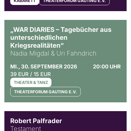
KABARETT
THEATERFORUM GAUTING E.V.
© Ralf Puder
„WAR DIARIES – Tagebücher aus
unterschiedlichen
Kriegsrealitäten“
Nadia Migdal & Uri Fahndrich
MI., 30. SEPTEMBER 2026
20:00 UHR
39 EUR / 15 EUR
THEATER & TANZ
THEATERFORUM GAUTING E.V.
Robert Palfrader
Testament