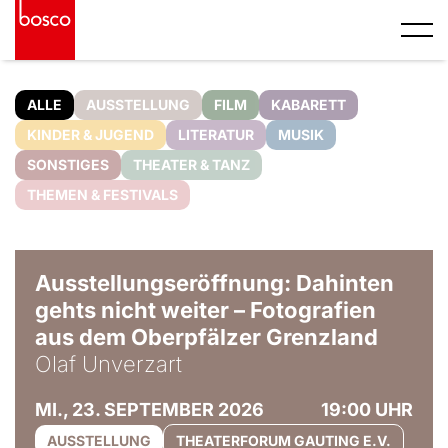
ALLE
AUSSTELLUNG
FILM
KABARETT
KINDER & JUGEND
LITERATUR
MUSIK
SONSTIGES
THEATER & TANZ
THEMEN & FESTIVALS
© Olaf Unverzart
Ausstellungseröffnung: Dahinten
gehts nicht weiter – Fotografien
aus dem Oberpfälzer Grenzland
Olaf Unverzart
MI., 23. SEPTEMBER 2026
19:00 UHR
AUSSTELLUNG
THEATERFORUM GAUTING E.V.