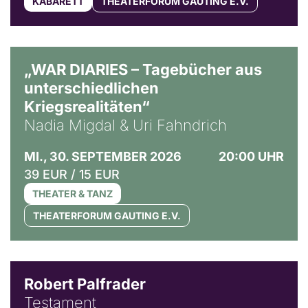
KABARETT
THEATERFORUM GAUTING E.V.
© Ralf Puder
„WAR DIARIES – Tagebücher aus
unterschiedlichen
Kriegsrealitäten“
Nadia Migdal & Uri Fahndrich
MI., 30. SEPTEMBER 2026
20:00 UHR
39 EUR / 15 EUR
THEATER & TANZ
THEATERFORUM GAUTING E.V.
Robert Palfrader
Testament