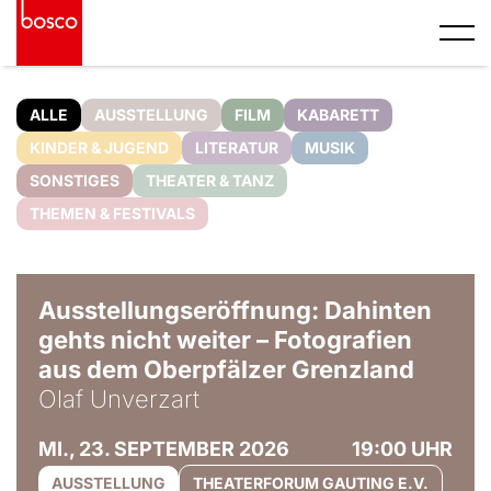
ALLE
AUSSTELLUNG
FILM
KABARETT
KINDER & JUGEND
LITERATUR
MUSIK
SONSTIGES
THEATER & TANZ
THEMEN & FESTIVALS
© Olaf Unverzart
Ausstellungseröffnung: Dahinten
gehts nicht weiter – Fotografien
aus dem Oberpfälzer Grenzland
Olaf Unverzart
MI., 23. SEPTEMBER 2026
19:00 UHR
AUSSTELLUNG
THEATERFORUM GAUTING E.V.