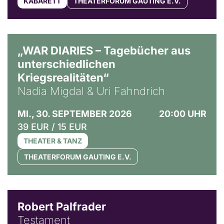
KABARETT
THEATERFORUM GAUTING E.V.
© Ralf Puder
„WAR DIARIES – Tagebücher aus
unterschiedlichen
Kriegsrealitäten“
Nadia Migdal & Uri Fahndrich
MI., 30. SEPTEMBER 2026
20:00 UHR
39 EUR / 15 EUR
THEATER & TANZ
THEATERFORUM GAUTING E.V.
Robert Palfrader
Testament