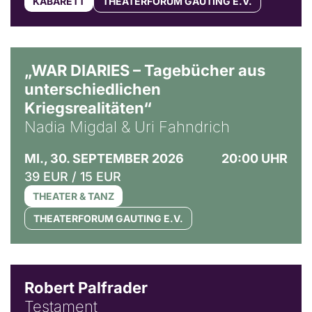
KABARETT
THEATERFORUM GAUTING E.V.
© Ralf Puder
„WAR DIARIES – Tagebücher aus
unterschiedlichen
Kriegsrealitäten“
Nadia Migdal & Uri Fahndrich
MI., 30. SEPTEMBER 2026
20:00 UHR
39 EUR / 15 EUR
THEATER & TANZ
THEATERFORUM GAUTING E.V.
Robert Palfrader
Testament