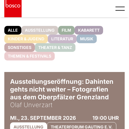
ALLE
AUSSTELLUNG
FILM
KABARETT
KINDER & JUGEND
LITERATUR
MUSIK
SONSTIGES
THEATER & TANZ
THEMEN & FESTIVALS
© Olaf Unverzart
Ausstellungseröffnung: Dahinten
gehts nicht weiter – Fotografien
aus dem Oberpfälzer Grenzland
Olaf Unverzart
MI., 23. SEPTEMBER 2026
19:00 UHR
AUSSTELLUNG
THEATERFORUM GAUTING E.V.