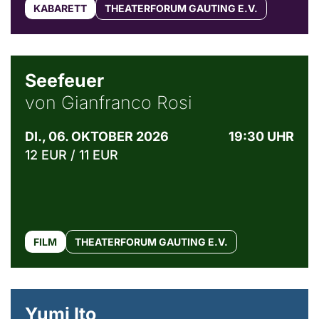
KABARETT
THEATERFORUM GAUTING E.V.
© Weltkino Filmverleih GmbH
Seefeuer
von Gianfranco Rosi
DI., 06. OKTOBER 2026
19:30 UHR
12 EUR / 11 EUR
FILM
THEATERFORUM GAUTING E.V.
© Maria Jarzyna
Yumi Ito