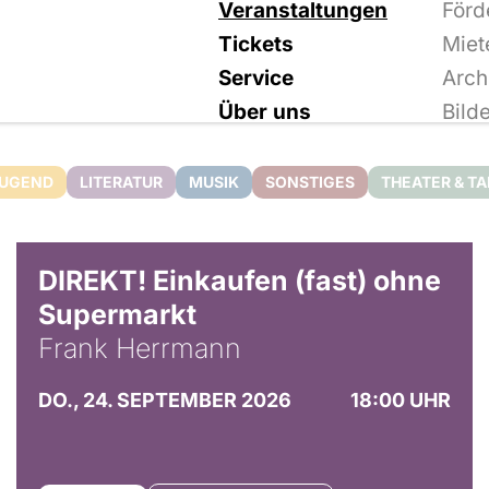
Veranstaltungen
Förd
Tickets
Miet
Service
Arch
Über uns
Bild
JUGEND
LITERATUR
MUSIK
SONSTIGES
THEATER & T
DIREKT! Einkaufen (fast) ohne
Supermarkt
Frank Herrmann
DO., 24. SEPTEMBER 2026
18:00 UHR