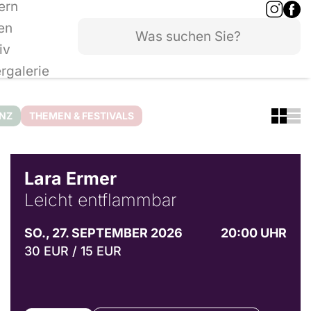
ern
en
iv
ergalerie
ANZ
THEMEN & FESTIVALS
© Marvin Ruppert
Lara Ermer
Leicht entflammbar
SO., 27. SEPTEMBER 2026
20:00 UHR
30 EUR / 15 EUR