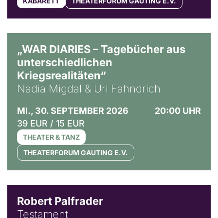
KABARETT
THEATERFORUM GAUTING E.V.
© Ralf Puder
„WAR DIARIES – Tagebücher aus
unterschiedlichen
Kriegsrealitäten“
Nadia Migdal & Uri Fahndrich
MI., 30. SEPTEMBER 2026
20:00 UHR
39 EUR / 15 EUR
THEATER & TANZ
THEATERFORUM GAUTING E.V.
Robert Palfrader
Testament