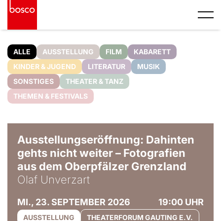
ALLE
AUSSTELLUNG
FILM
KABARETT
KINDER & JUGEND
LITERATUR
MUSIK
SONSTIGES
THEATER & TANZ
THEMEN & FESTIVALS
© Olaf Unverzart
Ausstellungseröffnung: Dahinten
gehts nicht weiter – Fotografien
aus dem Oberpfälzer Grenzland
Olaf Unverzart
MI., 23. SEPTEMBER 2026
19:00 UHR
AUSSTELLUNG
THEATERFORUM GAUTING E.V.