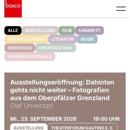
ALLE
AUSSTELLUNG
FILM
KABARETT
KINDER & JUGEND
LITERATUR
MUSIK
SONSTIGES
THEATER & TANZ
THEMEN & FESTIVALS
© Olaf Unverzart
Ausstellungseröffnung: Dahinten
gehts nicht weiter – Fotografien
aus dem Oberpfälzer Grenzland
Olaf Unverzart
MI., 23. SEPTEMBER 2026
19:00 UHR
AUSSTELLUNG
THEATERFORUM GAUTING E.V.