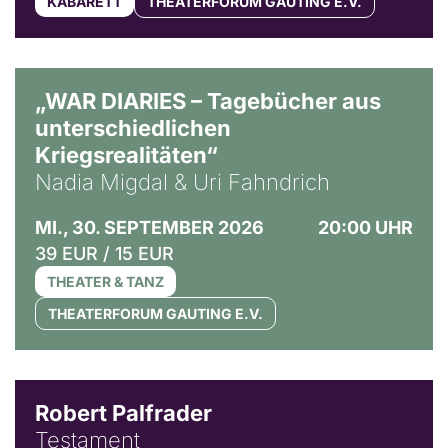
KABARETT
THEATERFORUM GAUTING E.V.
© Ralf Puder
„WAR DIARIES – Tagebücher aus
unterschiedlichen
Kriegsrealitäten“
Nadia Migdal & Uri Fahndrich
MI., 30. SEPTEMBER 2026
20:00 UHR
39 EUR / 15 EUR
THEATER & TANZ
THEATERFORUM GAUTING E.V.
Robert Palfrader
Testament