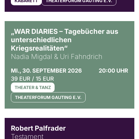
KABARETT
THEATERFORUM GAUTING E.V.
© Ralf Puder
„WAR DIARIES – Tagebücher aus
unterschiedlichen
Kriegsrealitäten“
Nadia Migdal & Uri Fahndrich
MI., 30. SEPTEMBER 2026
20:00 UHR
39 EUR / 15 EUR
THEATER & TANZ
THEATERFORUM GAUTING E.V.
Robert Palfrader
Testament