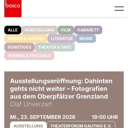
ALLE
AUSSTELLUNG
FILM
KABARETT
KINDER & JUGEND
LITERATUR
MUSIK
SONSTIGES
THEATER & TANZ
THEMEN & FESTIVALS
© Olaf Unverzart
Ausstellungseröffnung: Dahinten
gehts nicht weiter – Fotografien
aus dem Oberpfälzer Grenzland
Olaf Unverzart
MI., 23. SEPTEMBER 2026
19:00 UHR
AUSSTELLUNG
THEATERFORUM GAUTING E.V.