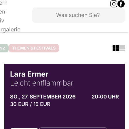
ern
en
iv
ergalerie
ANZ
THEMEN & FESTIVALS
© Marvin Ruppert
Lara Ermer
Leicht entflammbar
SO., 27. SEPTEMBER 2026
20:00 UHR
30 EUR / 15 EUR