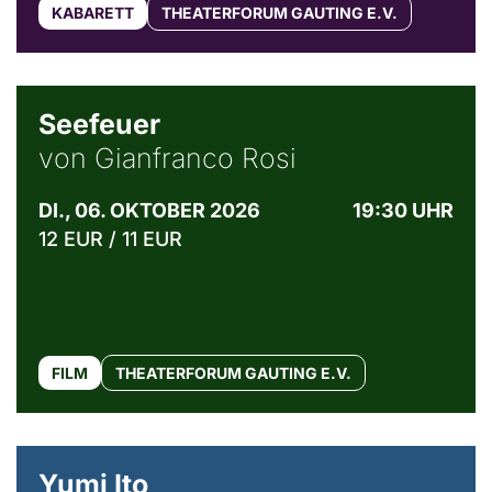
KABARETT
THEATERFORUM GAUTING E.V.
© Weltkino Filmverleih GmbH
Seefeuer
von Gianfranco Rosi
DI., 06. OKTOBER 2026
19:30 UHR
12 EUR / 11 EUR
FILM
THEATERFORUM GAUTING E.V.
© Maria Jarzyna
Yumi Ito