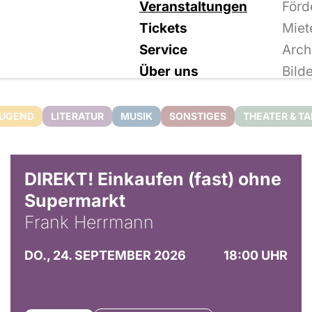
Veranstaltungen
Förd
Tickets
Miet
Service
Arch
Über uns
Bild
JUGEND
LITERATUR
MUSIK
SONSTIGES
THEATER & T
DIREKT! Einkaufen (fast) ohne
Supermarkt
Frank Herrmann
DO., 24. SEPTEMBER 2026
18:00 UHR