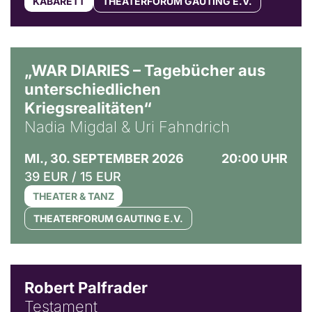
KABARETT
THEATERFORUM GAUTING E.V.
© Ralf Puder
„WAR DIARIES – Tagebücher aus
unterschiedlichen
Kriegsrealitäten“
Nadia Migdal & Uri Fahndrich
MI., 30. SEPTEMBER 2026
20:00 UHR
39 EUR / 15 EUR
THEATER & TANZ
THEATERFORUM GAUTING E.V.
Robert Palfrader
Testament