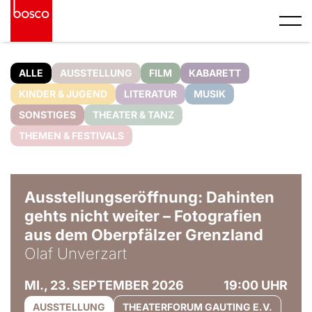
ALLE
AUSSTELLUNG
FILM
KABARETT
KINDER & JUGEND
LITERATUR
MUSIK
SONSTIGES
THEATER & TANZ
THEMEN & FESTIVALS
© Olaf Unverzart
Ausstellungseröffnung: Dahinten
gehts nicht weiter – Fotografien
aus dem Oberpfälzer Grenzland
Olaf Unverzart
MI., 23. SEPTEMBER 2026
19:00 UHR
AUSSTELLUNG
THEATERFORUM GAUTING E.V.