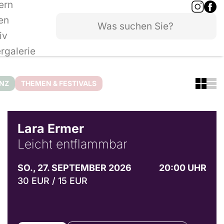
ern
en
iv
ergalerie
ANZ
THEMEN & FESTIVALS
© Marvin Ruppert
Lara Ermer
Leicht entflammbar
SO., 27. SEPTEMBER 2026
20:00 UHR
30 EUR / 15 EUR