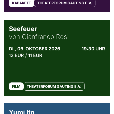
KABARETT
THEATERFORUM GAUTING E.V.
© Weltkino Filmverleih GmbH
Seefeuer
von Gianfranco Rosi
DI., 06. OKTOBER 2026
19:30 UHR
12 EUR / 11 EUR
FILM
THEATERFORUM GAUTING E.V.
© Maria Jarzyna
Yumi Ito