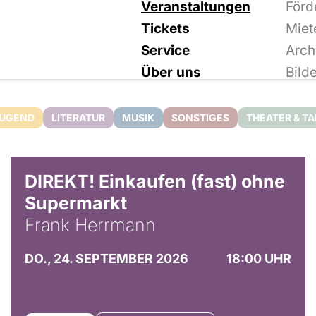
Veranstaltungen
Förd
Tickets
Miet
Service
Arch
Über uns
Bild
JUGEND
LITERATUR
MUSIK
SONSTIGES
THEATER & T
DIREKT! Einkaufen (fast) ohne
Supermarkt
Frank Herrmann
DO., 24. SEPTEMBER 2026
18:00 UHR