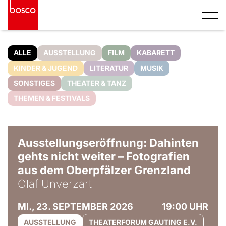
ALLE
AUSSTELLUNG
FILM
KABARETT
KINDER & JUGEND
LITERATUR
MUSIK
SONSTIGES
THEATER & TANZ
THEMEN & FESTIVALS
© Olaf Unverzart
Ausstellungseröffnung: Dahinten
gehts nicht weiter – Fotografien
aus dem Oberpfälzer Grenzland
Olaf Unverzart
MI., 23. SEPTEMBER 2026
19:00 UHR
AUSSTELLUNG
THEATERFORUM GAUTING E.V.