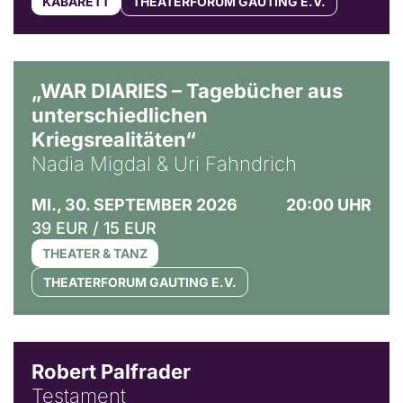
KABARETT
THEATERFORUM GAUTING E.V.
© Ralf Puder
„WAR DIARIES – Tagebücher aus
unterschiedlichen
Kriegsrealitäten“
Nadia Migdal & Uri Fahndrich
MI., 30. SEPTEMBER 2026
20:00 UHR
39 EUR / 15 EUR
THEATER & TANZ
THEATERFORUM GAUTING E.V.
Robert Palfrader
Testament