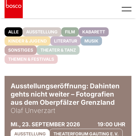
ALLE
AUSSTELLUNG
FILM
KABARETT
KINDER & JUGEND
LITERATUR
MUSIK
SONSTIGES
THEATER & TANZ
THEMEN & FESTIVALS
© Olaf Unverzart
Ausstellungseröffnung: Dahinten
gehts nicht weiter – Fotografien
aus dem Oberpfälzer Grenzland
Olaf Unverzart
MI., 23. SEPTEMBER 2026
19:00 UHR
AUSSTELLUNG
THEATERFORUM GAUTING E.V.