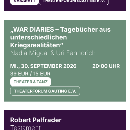
KABARETT
THEATERFORUM GAUTING E.V.
© Ralf Puder
„WAR DIARIES – Tagebücher aus
unterschiedlichen
Kriegsrealitäten“
Nadia Migdal & Uri Fahndrich
MI., 30. SEPTEMBER 2026
20:00 UHR
39 EUR / 15 EUR
THEATER & TANZ
THEATERFORUM GAUTING E.V.
Robert Palfrader
Testament