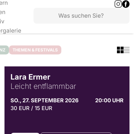
ern
en
iv
ergalerie
ANZ
THEMEN & FESTIVALS
© Marvin Ruppert
Lara Ermer
Leicht entflammbar
SO., 27. SEPTEMBER 2026
20:00 UHR
30 EUR / 15 EUR