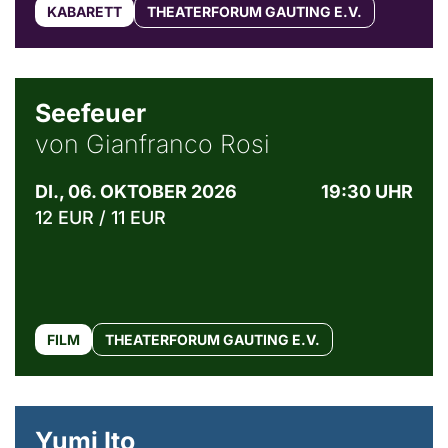
KABARETT
THEATERFORUM GAUTING E.V.
© Weltkino Filmverleih GmbH
Seefeuer
von Gianfranco Rosi
DI., 06. OKTOBER 2026
19:30 UHR
12 EUR / 11 EUR
FILM
THEATERFORUM GAUTING E.V.
© Maria Jarzyna
Yumi Ito