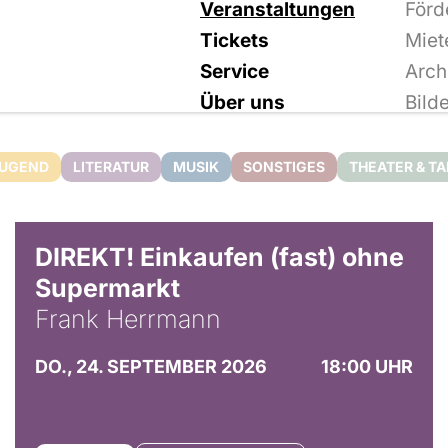
Veranstaltungen
Förd
Tickets
Miet
Service
Arch
Über uns
Bild
JUGEND
LITERATUR
MUSIK
SONSTIGES
THEATER & T
DIREKT! Einkaufen (fast) ohne
Supermarkt
Frank Herrmann
DO., 24. SEPTEMBER 2026
18:00 UHR