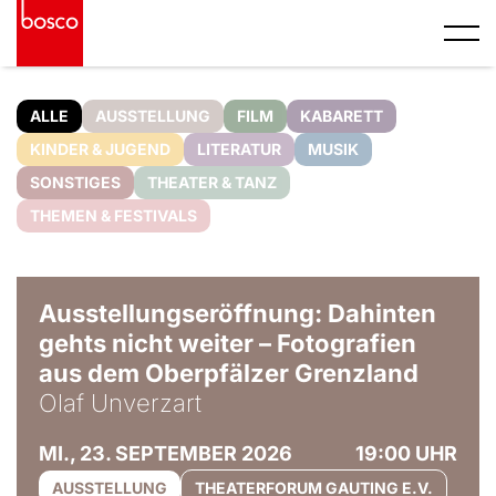
ALLE
AUSSTELLUNG
FILM
KABARETT
KINDER & JUGEND
LITERATUR
MUSIK
SONSTIGES
THEATER & TANZ
THEMEN & FESTIVALS
© Olaf Unverzart
Ausstellungseröffnung: Dahinten
gehts nicht weiter – Fotografien
aus dem Oberpfälzer Grenzland
Olaf Unverzart
MI., 23. SEPTEMBER 2026
19:00 UHR
AUSSTELLUNG
THEATERFORUM GAUTING E.V.