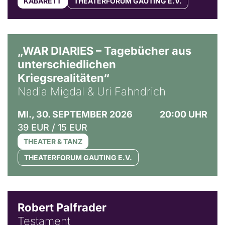
KABARETT
THEATERFORUM GAUTING E.V.
© Ralf Puder
„WAR DIARIES – Tagebücher aus
unterschiedlichen
Kriegsrealitäten“
Nadia Migdal & Uri Fahndrich
MI., 30. SEPTEMBER 2026
20:00 UHR
39 EUR / 15 EUR
THEATER & TANZ
THEATERFORUM GAUTING E.V.
Robert Palfrader
Testament