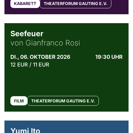
KABARETT
THEATERFORUM GAUTING E.V.
© Weltkino Filmverleih GmbH
Seefeuer
von Gianfranco Rosi
DI., 06. OKTOBER 2026
19:30 UHR
12 EUR / 11 EUR
FILM
THEATERFORUM GAUTING E.V.
© Maria Jarzyna
Yumi Ito