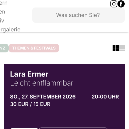
ern
en
iv
ergalerie
ANZ
THEMEN & FESTIVALS
© Marvin Ruppert
Lara Ermer
Leicht entflammbar
SO., 27. SEPTEMBER 2026
20:00 UHR
30 EUR / 15 EUR