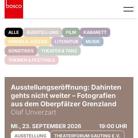
ALLE
AUSSTELLUNG
FILM
KABARETT
KINDER & JUGEND
LITERATUR
MUSIK
SONSTIGES
THEATER & TANZ
THEMEN & FESTIVALS
© Olaf Unverzart
Ausstellungseröffnung: Dahinten
gehts nicht weiter – Fotografien
aus dem Oberpfälzer Grenzland
Olaf Unverzart
MI., 23. SEPTEMBER 2026
19:00 UHR
AUSSTELLUNG
THEATERFORUM GAUTING E.V.