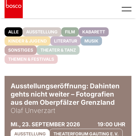
ALLE
AUSSTELLUNG
FILM
KABARETT
KINDER & JUGEND
LITERATUR
MUSIK
SONSTIGES
THEATER & TANZ
THEMEN & FESTIVALS
© Olaf Unverzart
Ausstellungseröffnung: Dahinten
gehts nicht weiter – Fotografien
aus dem Oberpfälzer Grenzland
Olaf Unverzart
MI., 23. SEPTEMBER 2026
19:00 UHR
AUSSTELLUNG
THEATERFORUM GAUTING E.V.