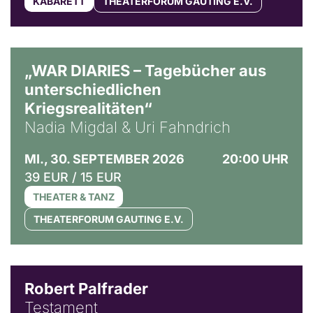
KABARETT
THEATERFORUM GAUTING E.V.
© Ralf Puder
„WAR DIARIES – Tagebücher aus
unterschiedlichen
Kriegsrealitäten“
Nadia Migdal & Uri Fahndrich
MI., 30. SEPTEMBER 2026
20:00 UHR
39 EUR / 15 EUR
THEATER & TANZ
THEATERFORUM GAUTING E.V.
Robert Palfrader
Testament