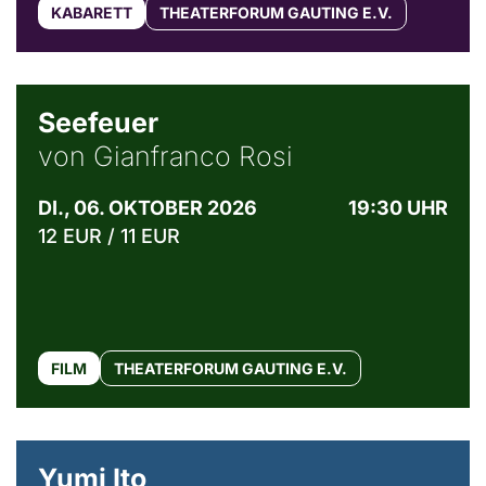
KABARETT
THEATERFORUM GAUTING E.V.
© Weltkino Filmverleih GmbH
Seefeuer
von Gianfranco Rosi
DI., 06. OKTOBER 2026
19:30 UHR
12 EUR / 11 EUR
FILM
THEATERFORUM GAUTING E.V.
© Maria Jarzyna
Yumi Ito