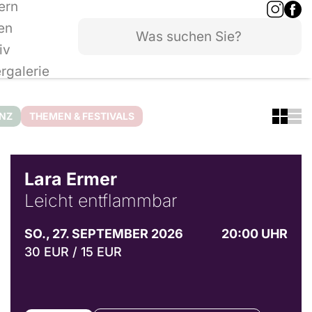
ern
en
iv
ergalerie
ANZ
THEMEN & FESTIVALS
© Marvin Ruppert
Lara Ermer
Leicht entflammbar
SO., 27. SEPTEMBER 2026
20:00 UHR
30 EUR / 15 EUR