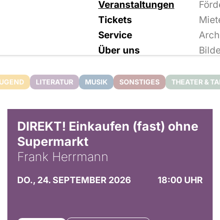
Veranstaltungen
Förd
Tickets
Miet
Service
Arch
Über uns
Bild
JUGEND
LITERATUR
MUSIK
SONSTIGES
THEATER & T
DIREKT! Einkaufen (fast) ohne
Supermarkt
Frank Herrmann
DO., 24. SEPTEMBER 2026
18:00 UHR