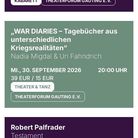
KABARETT
THEATERFORUM GAUTING E.V.
© Ralf Puder
„WAR DIARIES – Tagebücher aus
unterschiedlichen
Kriegsrealitäten“
Nadia Migdal & Uri Fahndrich
MI., 30. SEPTEMBER 2026
20:00 UHR
39 EUR / 15 EUR
THEATER & TANZ
THEATERFORUM GAUTING E.V.
Robert Palfrader
Testament