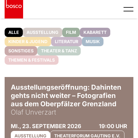
ALLE
AUSSTELLUNG
FILM
KABARETT
KINDER & JUGEND
LITERATUR
MUSIK
SONSTIGES
THEATER & TANZ
THEMEN & FESTIVALS
© Olaf Unverzart
Ausstellungseröffnung: Dahinten
gehts nicht weiter – Fotografien
aus dem Oberpfälzer Grenzland
Olaf Unverzart
MI., 23. SEPTEMBER 2026
19:00 UHR
AUSSTELLUNG
THEATERFORUM GAUTING E.V.