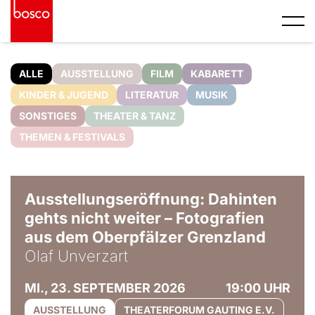
ALLE
AUSSTELLUNG
FILM
KABARETT
KINDER & JUGEND
LITERATUR
MUSIK
SONSTIGES
THEATER & TANZ
THEMEN & FESTIVALS
© Olaf Unverzart
Ausstellungseröffnung: Dahinten
gehts nicht weiter – Fotografien
aus dem Oberpfälzer Grenzland
Olaf Unverzart
MI., 23. SEPTEMBER 2026
19:00 UHR
AUSSTELLUNG
THEATERFORUM GAUTING E.V.