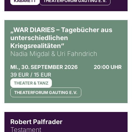
KABARETT
THEATERFORUM GAUTING E.V.
© Ralf Puder
„WAR DIARIES – Tagebücher aus
unterschiedlichen
Kriegsrealitäten“
Nadia Migdal & Uri Fahndrich
MI., 30. SEPTEMBER 2026
20:00 UHR
39 EUR / 15 EUR
THEATER & TANZ
THEATERFORUM GAUTING E.V.
Robert Palfrader
Testament