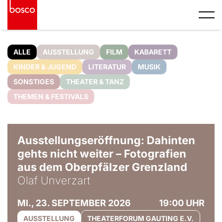
ALLE
AUSSTELLUNG
FILM
KABARETT
KINDER & JUGEND
LITERATUR
MUSIK
SONSTIGES
THEATER & TANZ
THEMEN & FESTIVALS
© Olaf Unverzart
Ausstellungseröffnung: Dahinten
gehts nicht weiter – Fotografien
aus dem Oberpfälzer Grenzland
Olaf Unverzart
MI., 23. SEPTEMBER 2026
19:00 UHR
AUSSTELLUNG
THEATERFORUM GAUTING E.V.