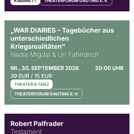
KABARETT
THEATERFORUM GAUTING E.V.
© Ralf Puder
„WAR DIARIES – Tagebücher aus
unterschiedlichen
Kriegsrealitäten“
Nadia Migdal & Uri Fahndrich
MI., 30. SEPTEMBER 2026
20:00 UHR
39 EUR / 15 EUR
THEATER & TANZ
THEATERFORUM GAUTING E.V.
Robert Palfrader
Testament