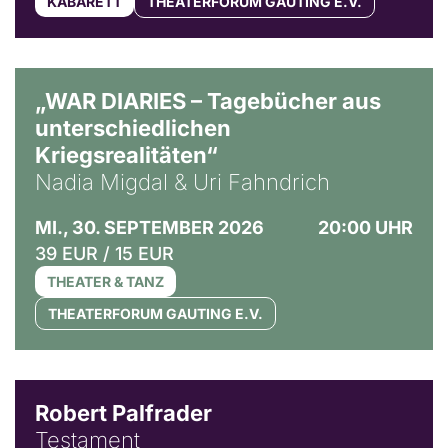
KABARETT
THEATERFORUM GAUTING E.V.
© Ralf Puder
„WAR DIARIES – Tagebücher aus
unterschiedlichen
Kriegsrealitäten“
Nadia Migdal & Uri Fahndrich
MI., 30. SEPTEMBER 2026
20:00 UHR
39 EUR / 15 EUR
THEATER & TANZ
THEATERFORUM GAUTING E.V.
Robert Palfrader
Testament