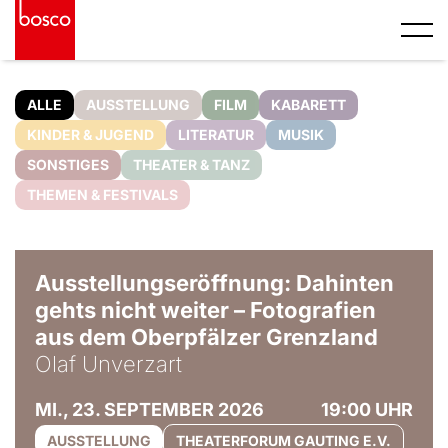
ALLE
AUSSTELLUNG
FILM
KABARETT
KINDER & JUGEND
LITERATUR
MUSIK
SONSTIGES
THEATER & TANZ
THEMEN & FESTIVALS
© Olaf Unverzart
Ausstellungseröffnung: Dahinten
gehts nicht weiter – Fotografien
aus dem Oberpfälzer Grenzland
Olaf Unverzart
MI., 23. SEPTEMBER 2026
19:00 UHR
AUSSTELLUNG
THEATERFORUM GAUTING E.V.