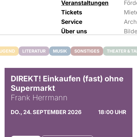
Veranstaltungen
Förd
Tickets
Miet
Service
Arch
Über uns
Bild
JUGEND
LITERATUR
MUSIK
SONSTIGES
THEATER & T
DIREKT! Einkaufen (fast) ohne
Supermarkt
Frank Herrmann
DO., 24. SEPTEMBER 2026
18:00 UHR