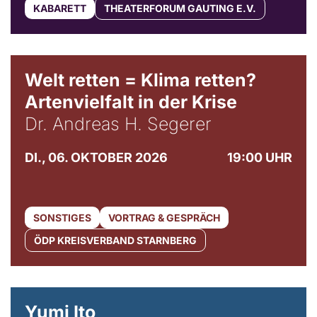
KABARETT
THEATERFORUM GAUTING E.V.
Welt retten = Klima retten?
Artenvielfalt in der Krise
Dr. Andreas H. Segerer
DI., 06. OKTOBER 2026
19:00 UHR
SONSTIGES
VORTRAG & GESPRÄCH
ÖDP KREISVERBAND STARNBERG
© Maria Jarzyna
Yumi Ito