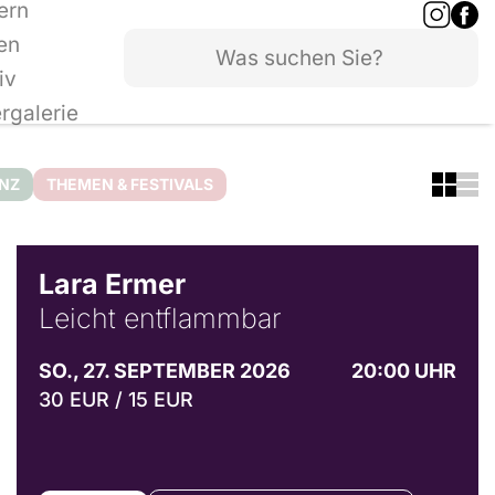
ern
en
iv
ergalerie
ANZ
THEMEN & FESTIVALS
© Marvin Ruppert
Lara Ermer
Leicht entflammbar
SO., 27. SEPTEMBER 2026
20:00 UHR
30 EUR / 15 EUR