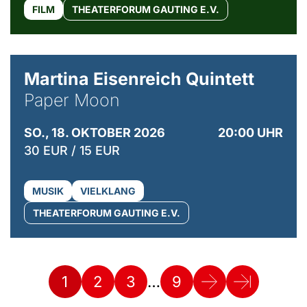
FILM
THEATERFORUM GAUTING E.V.
© Mike Meyer
Martina Eisenreich Quintett
Paper Moon
SO., 18. OKTOBER 2026
20:00 UHR
30 EUR / 15 EUR
MUSIK
VIELKLANG
THEATERFORUM GAUTING E.V.
…
1
2
3
9