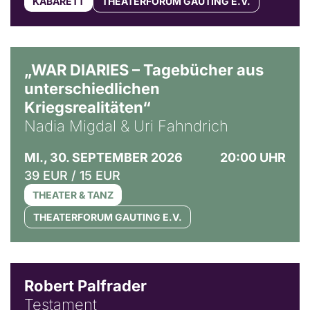
KABARETT
THEATERFORUM GAUTING E.V.
© Ralf Puder
„WAR DIARIES – Tagebücher aus
unterschiedlichen
Kriegsrealitäten“
Nadia Migdal & Uri Fahndrich
MI., 30. SEPTEMBER 2026
20:00 UHR
39 EUR / 15 EUR
THEATER & TANZ
THEATERFORUM GAUTING E.V.
Robert Palfrader
Testament