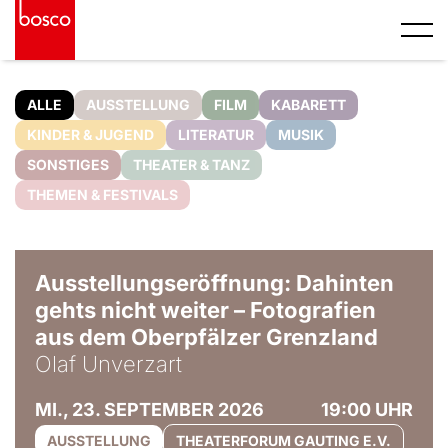
ALLE
AUSSTELLUNG
FILM
KABARETT
KINDER & JUGEND
LITERATUR
MUSIK
SONSTIGES
THEATER & TANZ
THEMEN & FESTIVALS
© Olaf Unverzart
Ausstellungseröffnung: Dahinten
gehts nicht weiter – Fotografien
aus dem Oberpfälzer Grenzland
Olaf Unverzart
MI., 23. SEPTEMBER 2026
19:00 UHR
AUSSTELLUNG
THEATERFORUM GAUTING E.V.