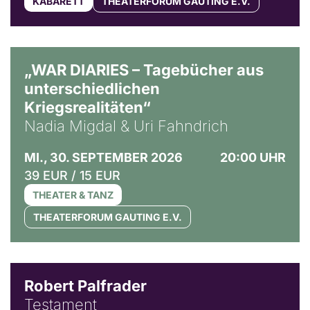
KABARETT
THEATERFORUM GAUTING E.V.
© Ralf Puder
„WAR DIARIES – Tagebücher aus
unterschiedlichen
Kriegsrealitäten“
Nadia Migdal & Uri Fahndrich
MI., 30. SEPTEMBER 2026
20:00 UHR
39 EUR / 15 EUR
THEATER & TANZ
THEATERFORUM GAUTING E.V.
Robert Palfrader
Testament