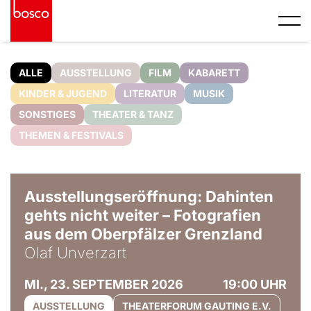
ALLE
AUSSTELLUNG
FILM
KABARETT
KINDER & JUGEND
LITERATUR
MUSIK
SONSTIGES
THEATER & TANZ
THEMEN & FESTIVALS
© Olaf Unverzart
Ausstellungseröffnung: Dahinten
gehts nicht weiter – Fotografien
aus dem Oberpfälzer Grenzland
Olaf Unverzart
MI., 23. SEPTEMBER 2026
19:00 UHR
AUSSTELLUNG
THEATERFORUM GAUTING E.V.