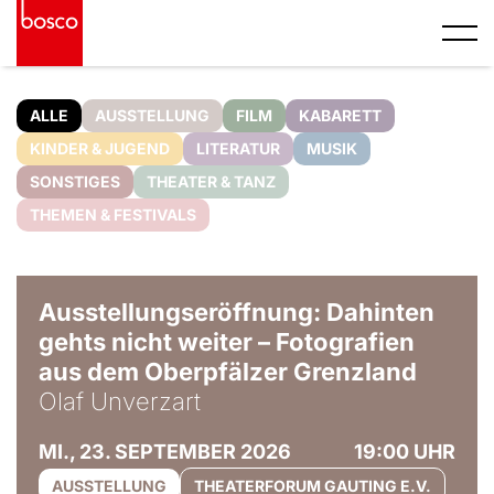
ALLE
AUSSTELLUNG
FILM
KABARETT
KINDER & JUGEND
LITERATUR
MUSIK
SONSTIGES
THEATER & TANZ
THEMEN & FESTIVALS
© Olaf Unverzart
Ausstellungseröffnung: Dahinten
gehts nicht weiter – Fotografien
aus dem Oberpfälzer Grenzland
Olaf Unverzart
MI., 23. SEPTEMBER 2026
19:00 UHR
AUSSTELLUNG
THEATERFORUM GAUTING E.V.