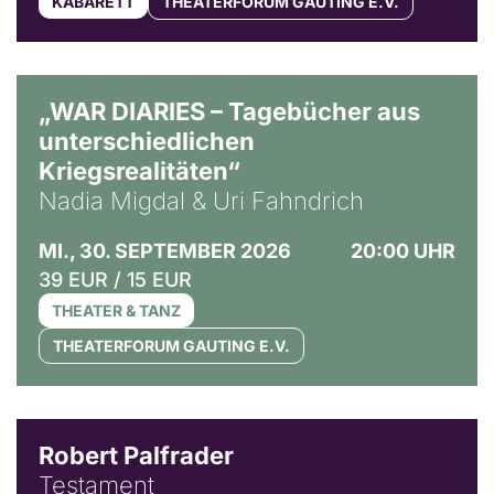
KABARETT
THEATERFORUM GAUTING E.V.
© Ralf Puder
„WAR DIARIES – Tagebücher aus
unterschiedlichen
Kriegsrealitäten“
Nadia Migdal & Uri Fahndrich
MI., 30. SEPTEMBER 2026
20:00 UHR
39 EUR / 15 EUR
THEATER & TANZ
THEATERFORUM GAUTING E.V.
Robert Palfrader
Testament