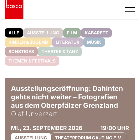
ALLE
AUSSTELLUNG
FILM
KABARETT
KINDER & JUGEND
LITERATUR
MUSIK
SONSTIGES
THEATER & TANZ
THEMEN & FESTIVALS
© Olaf Unverzart
Ausstellungseröffnung: Dahinten
gehts nicht weiter – Fotografien
aus dem Oberpfälzer Grenzland
Olaf Unverzart
MI., 23. SEPTEMBER 2026
19:00 UHR
AUSSTELLUNG
THEATERFORUM GAUTING E.V.