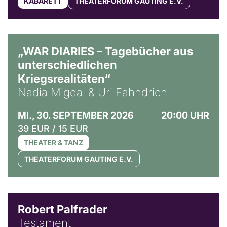
KABARETT
THEATERFORUM GAUTING E.V.
© Ralf Puder
„WAR DIARIES – Tagebücher aus
unterschiedlichen
Kriegsrealitäten“
Nadia Migdal & Uri Fahndrich
MI., 30. SEPTEMBER 2026
20:00 UHR
39 EUR / 15 EUR
THEATER & TANZ
THEATERFORUM GAUTING E.V.
Robert Palfrader
Testament