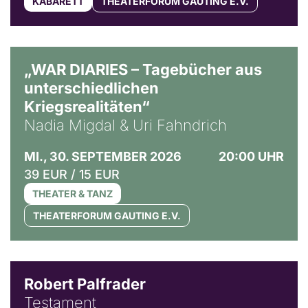
KABARETT
THEATERFORUM GAUTING E.V.
© Ralf Puder
„WAR DIARIES – Tagebücher aus
unterschiedlichen
Kriegsrealitäten“
Nadia Migdal & Uri Fahndrich
MI., 30. SEPTEMBER 2026
20:00 UHR
39 EUR / 15 EUR
THEATER & TANZ
THEATERFORUM GAUTING E.V.
Robert Palfrader
Testament