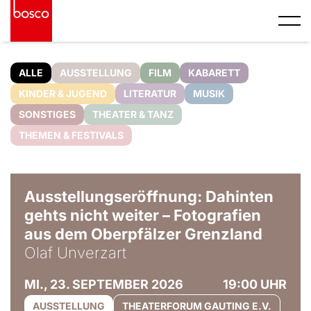
ALLE
AUSSTELLUNG
FILM
KABARETT
KINDER & JUGEND
LITERATUR
MUSIK
SONSTIGES
THEATER & TANZ
THEMEN & FESTIVALS
© Olaf Unverzart
Ausstellungseröffnung: Dahinten
gehts nicht weiter – Fotografien
aus dem Oberpfälzer Grenzland
Olaf Unverzart
MI., 23. SEPTEMBER 2026
19:00 UHR
AUSSTELLUNG
THEATERFORUM GAUTING E.V.