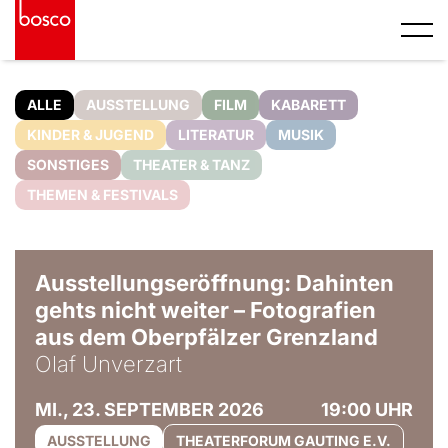
ALLE
AUSSTELLUNG
FILM
KABARETT
KINDER & JUGEND
LITERATUR
MUSIK
SONSTIGES
THEATER & TANZ
THEMEN & FESTIVALS
© Olaf Unverzart
Ausstellungseröffnung: Dahinten
gehts nicht weiter – Fotografien
aus dem Oberpfälzer Grenzland
Olaf Unverzart
MI., 23. SEPTEMBER 2026
19:00 UHR
AUSSTELLUNG
THEATERFORUM GAUTING E.V.