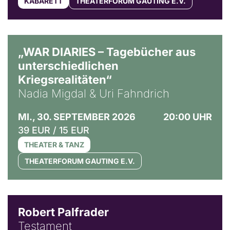
KABARETT
THEATERFORUM GAUTING E.V.
© Ralf Puder
„WAR DIARIES – Tagebücher aus
unterschiedlichen
Kriegsrealitäten“
Nadia Migdal & Uri Fahndrich
MI., 30. SEPTEMBER 2026
20:00 UHR
39 EUR / 15 EUR
THEATER & TANZ
THEATERFORUM GAUTING E.V.
Robert Palfrader
Testament