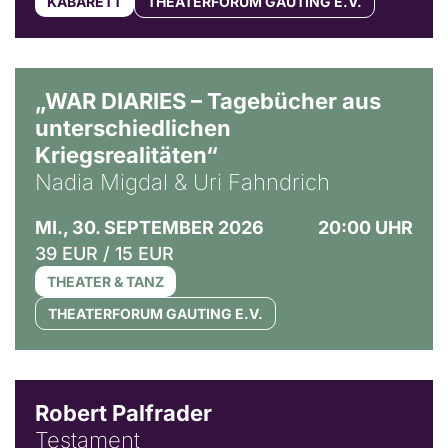
KABARETT
THEATERFORUM GAUTING E.V.
© Ralf Puder
„WAR DIARIES – Tagebücher aus
unterschiedlichen
Kriegsrealitäten“
Nadia Migdal & Uri Fahndrich
MI., 30. SEPTEMBER 2026
20:00 UHR
39 EUR / 15 EUR
THEATER & TANZ
THEATERFORUM GAUTING E.V.
Robert Palfrader
Testament