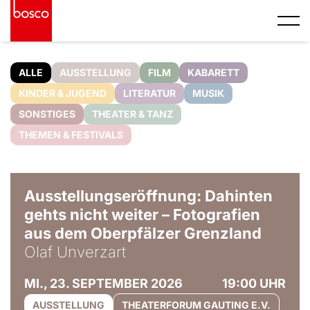
ALLE
AUSSTELLUNG
FILM
KABARETT
KINDER & JUGEND
LITERATUR
MUSIK
SONSTIGES
THEATER & TANZ
THEMEN & FESTIVALS
© Olaf Unverzart
Ausstellungseröffnung: Dahinten
gehts nicht weiter – Fotografien
aus dem Oberpfälzer Grenzland
Olaf Unverzart
MI., 23. SEPTEMBER 2026
19:00 UHR
AUSSTELLUNG
THEATERFORUM GAUTING E.V.