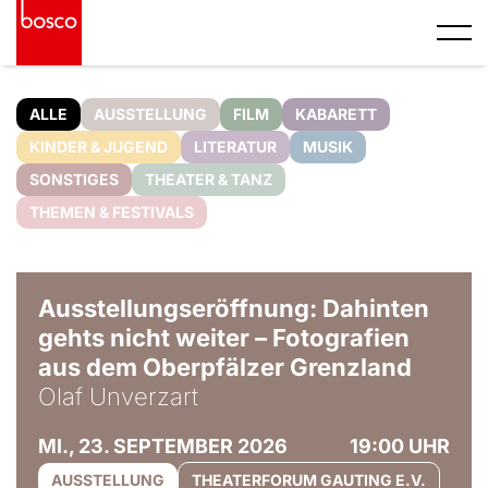
ALLE
AUSSTELLUNG
FILM
KABARETT
KINDER & JUGEND
LITERATUR
MUSIK
SONSTIGES
THEATER & TANZ
THEMEN & FESTIVALS
© Olaf Unverzart
Ausstellungseröffnung: Dahinten
gehts nicht weiter – Fotografien
aus dem Oberpfälzer Grenzland
Olaf Unverzart
MI., 23. SEPTEMBER 2026
19:00 UHR
AUSSTELLUNG
THEATERFORUM GAUTING E.V.