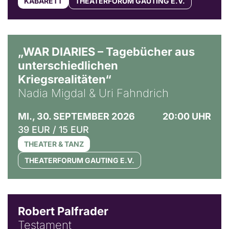
KABARETT
THEATERFORUM GAUTING E.V.
© Ralf Puder
„WAR DIARIES – Tagebücher aus
unterschiedlichen
Kriegsrealitäten“
Nadia Migdal & Uri Fahndrich
MI., 30. SEPTEMBER 2026
20:00 UHR
39 EUR / 15 EUR
THEATER & TANZ
THEATERFORUM GAUTING E.V.
Robert Palfrader
Testament