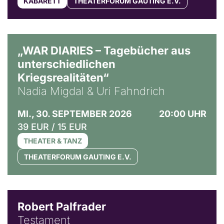
KABARETT
THEATERFORUM GAUTING E.V.
© Ralf Puder
„WAR DIARIES – Tagebücher aus
unterschiedlichen
Kriegsrealitäten“
Nadia Migdal & Uri Fahndrich
MI., 30. SEPTEMBER 2026
20:00 UHR
39 EUR / 15 EUR
THEATER & TANZ
THEATERFORUM GAUTING E.V.
Robert Palfrader
Testament