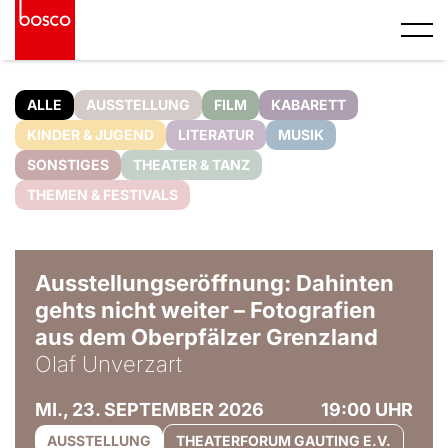
ALLE
AUSSTELLUNG
FILM
KABARETT
KINDER & JUGEND
LITERATUR
MUSIK
SONSTIGES
THEATER & TANZ
THEMEN & FESTIVALS
© Olaf Unverzart
Ausstellungseröffnung: Dahinten
gehts nicht weiter – Fotografien
aus dem Oberpfälzer Grenzland
Olaf Unverzart
MI., 23. SEPTEMBER 2026
19:00 UHR
AUSSTELLUNG
THEATERFORUM GAUTING E.V.