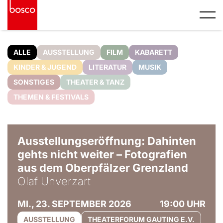
ALLE
AUSSTELLUNG
FILM
KABARETT
KINDER & JUGEND
LITERATUR
MUSIK
SONSTIGES
THEATER & TANZ
THEMEN & FESTIVALS
© Olaf Unverzart
Ausstellungseröffnung: Dahinten
gehts nicht weiter – Fotografien
aus dem Oberpfälzer Grenzland
Olaf Unverzart
MI., 23. SEPTEMBER 2026
19:00 UHR
AUSSTELLUNG
THEATERFORUM GAUTING E.V.