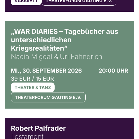
KABARETT
THEATERFORUM GAUTING E.V.
© Ralf Puder
„WAR DIARIES – Tagebücher aus
unterschiedlichen
Kriegsrealitäten“
Nadia Migdal & Uri Fahndrich
MI., 30. SEPTEMBER 2026
20:00 UHR
39 EUR / 15 EUR
THEATER & TANZ
THEATERFORUM GAUTING E.V.
Robert Palfrader
Testament