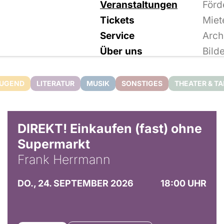
Veranstaltungen
Förd
Tickets
Miet
Service
Arch
Über uns
Bild
JUGEND
LITERATUR
MUSIK
SONSTIGES
THEATER & T
DIREKT! Einkaufen (fast) ohne
Supermarkt
Frank Herrmann
DO., 24. SEPTEMBER 2026
18:00 UHR