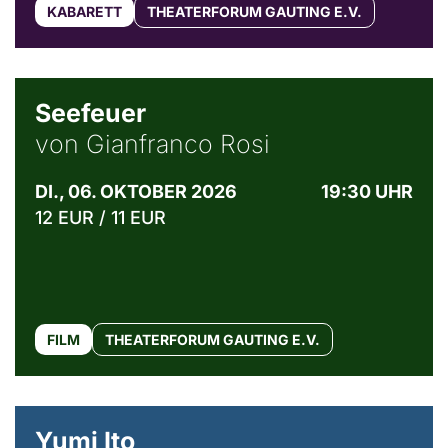
KABARETT
THEATERFORUM GAUTING E.V.
© Weltkino Filmverleih GmbH
Seefeuer
von Gianfranco Rosi
DI., 06. OKTOBER 2026
19:30 UHR
12 EUR / 11 EUR
FILM
THEATERFORUM GAUTING E.V.
© Maria Jarzyna
Yumi Ito