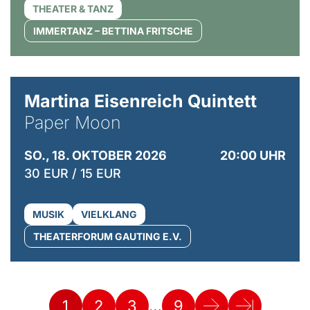
THEATER & TANZ
IMMERTANZ – BETTINA FRITSCHE
© Mike Meyer
Martina Eisenreich Quintett
Paper Moon
SO., 18. OKTOBER 2026
20:00 UHR
30 EUR / 15 EUR
MUSIK
VIELKLANG
THEATERFORUM GAUTING E.V.
…
1
2
3
9