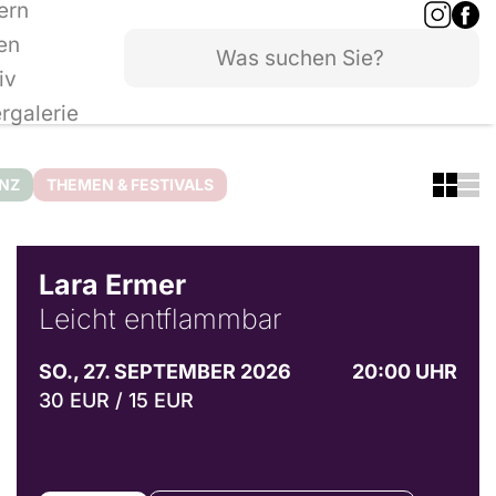
ern
en
iv
ergalerie
ANZ
THEMEN & FESTIVALS
© Marvin Ruppert
Lara Ermer
Leicht entflammbar
SO., 27. SEPTEMBER 2026
20:00 UHR
30 EUR / 15 EUR