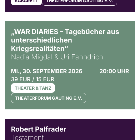
KABARETT
THEATERFORUM GAUTING E.V.
© Ralf Puder
„WAR DIARIES – Tagebücher aus
unterschiedlichen
Kriegsrealitäten“
Nadia Migdal & Uri Fahndrich
MI., 30. SEPTEMBER 2026
20:00 UHR
39 EUR / 15 EUR
THEATER & TANZ
THEATERFORUM GAUTING E.V.
Robert Palfrader
Testament