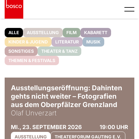
ALLE
AUSSTELLUNG
FILM
KABARETT
KINDER & JUGEND
LITERATUR
MUSIK
SONSTIGES
THEATER & TANZ
THEMEN & FESTIVALS
© Olaf Unverzart
Ausstellungseröffnung: Dahinten
gehts nicht weiter – Fotografien
aus dem Oberpfälzer Grenzland
Olaf Unverzart
MI., 23. SEPTEMBER 2026
19:00 UHR
AUSSTELLUNG
THEATERFORUM GAUTING E.V.